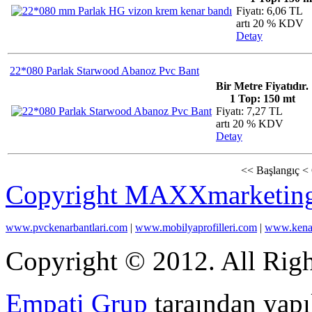
Fiyatı: 6,06 TL
artı 20 % KDV
Detay
22*080 Parlak Starwood Abanoz Pvc Bant
Bir Metre Fiyatıdır.
1 Top: 150 mt
Fiyatı: 7,27 TL
artı 20 % KDV
Detay
<<
Başlangıç
<
Copyright MAXXmarketin
www.pvckenarbantlari.com
|
www.mobilyaprofilleri.com
|
www.kenar
Copyright © 2012. All Righ
Empati Grup
taraından yapıl