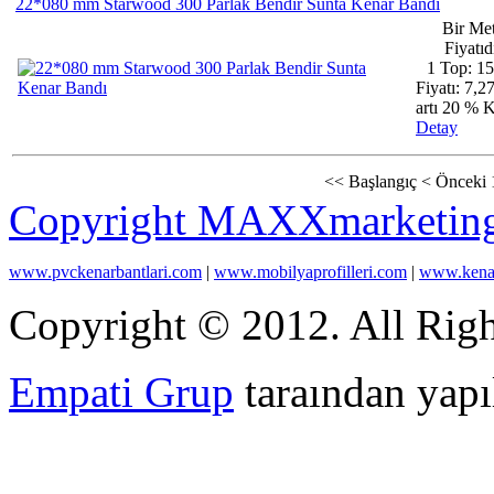
22*080 mm Starwood 300 Parlak Bendir Sunta Kenar Bandı
Bir Met
Fiyatıdı
1 Top: 1
Fiyatı: 7,2
artı 20 %
Detay
<<
Başlangıç
<
Önceki
Copyright MAXXmarketin
www.pvckenarbantlari.com
|
www.mobilyaprofilleri.com
|
www.kenar
Copyright © 2012. All Righ
Empati Grup
taraından yapıl