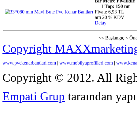
Bir Metre Fiyatıdır.
1 Top: 150 mt
Fiyatı: 6,93 TL
artı 20 % KDV
Detay
<<
Başlangıç
<
Önc
Copyright MAXXmarketin
www.pvckenarbantlari.com
|
www.mobilyaprofilleri.com
|
www.kenar
Copyright © 2012. All Righ
Empati Grup
taraından yapıl